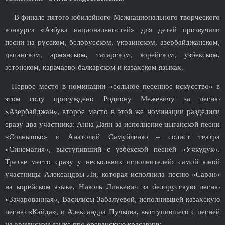
В финале пятого юбилейного Межнационального творческого
конкурса «Азбука национальностей» для детей прозвучали
песни на русском, белорусском, украинском, азербайджанском,
цыганском, армянском, татарском, корейском, узбекском,
эстонском, карачаево-балкарском и казахском языках.
Первое место в номинации «сольное песенное искусство» в
этом году присуждено Родиону Межевичу за песню
«Азербайджан», второе место в этой же номинации разделили
сразу два участника: Анна Даян за исполнение цыганской песни
«Солнышко» и Анатолий Самуйленко – солист театра
«Синемагия», выступивший с узбекской песней «Учкудук».
Третье место сразу у нескольких исполнителей: самой юной
участницы Александры Ли, которая исполнила песню «Саран»
на корейском языке, Николь Линкевич за белорусскую песню
«Зачарованная», Василисы Забалуевой, исполнившей казахскую
песню «Кайда», и Александра Пучкова, выступившего с песней
на армянском языке про ереванскую красавицу.