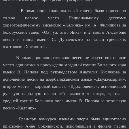
В номинации «национальный танец» было присвоено
только первое место Национальному детскому
хореографическому ансамблю «Калинка» им. А. Филиппова за
белорусский танец «Ох, уж этот Янка» и 2 место Ансамблю
песни и танца имени С. Дунаевского за танец греческих
охотников «Хасапико».
В номинации «коллективное песенное искусство» первое
место единогласно присуждено младшей группе Большого хора
имени В. Попова под руководством Анатолия Кислякова за
исполнение песни на азербайджанском языке «Джуджалярим»,
второе место – хоровой капелле «Вдохновение», исполнившей
русскую народную песню «Со вьюном я хожу», третье –
средней группе Большого хора имени В. Попова за эстонскую
песню «Кадрико».
Гран-при конкурса членами жюри было единогласно
присвоено Анне Соколинской, исполнившей в финале песню